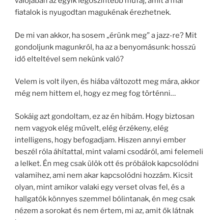
valójában az egyik legőszintébb műfaj, amit a mai
fiatalok is nyugodtan magukénak érezhetnek.
De mi van akkor, ha sosem „érünk meg” a jazz-re? Mit
gondoljunk magunkról, ha az a benyomásunk: hosszú
idő elteltével sem nekünk való?
Velem is volt ilyen, és hiába változott meg mára, akkor
még nem hittem el, hogy ez meg fog történni…
Sokáig azt gondoltam, ez az én hibám. Hogy biztosan
nem vagyok elég művelt, elég érzékeny, elég
intelligens, hogy befogadjam. Hiszen annyi ember
beszél róla áhítattal, mint valami csodáról, ami felemeli
a lelket. Én meg csak ülök ott és próbálok kapcsolódni
valamihez, ami nem akar kapcsolódni hozzám. Kicsit
olyan, mint amikor valaki egy verset olvas fel, és a
hallgatók könnyes szemmel bólintanak, én meg csak
nézem a sorokat és nem értem, mi az, amit ők látnak