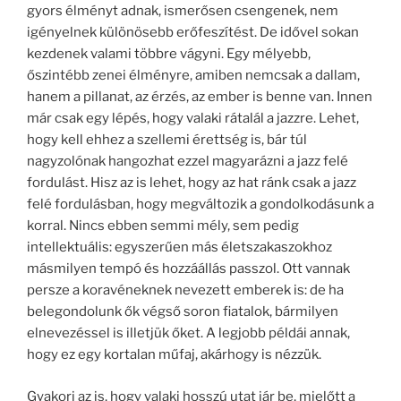
gyors élményt adnak, ismerősen csengenek, nem
igényelnek különösebb erőfeszítést. De idővel sokan
kezdenek valami többre vágyni. Egy mélyebb,
őszintébb zenei élményre, amiben nemcsak a dallam,
hanem a pillanat, az érzés, az ember is benne van. Innen
már csak egy lépés, hogy valaki rátalál a jazzre. Lehet,
hogy kell ehhez a szellemi érettség is, bár túl
nagyzolónak hangozhat ezzel magyarázni a jazz felé
fordulást. Hisz az is lehet, hogy az hat ránk csak a jazz
felé fordulásban, hogy megváltozik a gondolkodásunk a
korral. Nincs ebben semmi mély, sem pedig
intellektuális: egyszerűen más életszakaszokhoz
másmilyen tempó és hozzáállás passzol. Ott vannak
persze a koravéneknek nevezett emberek is: de ha
belegondolunk ők végső soron fiatalok, bármilyen
elnevezéssel is illetjük őket. A legjobb példái annak,
hogy ez egy kortalan műfaj, akárhogy is nézzük.
Gyakori az is, hogy valaki hosszú utat jár be, mielőtt a