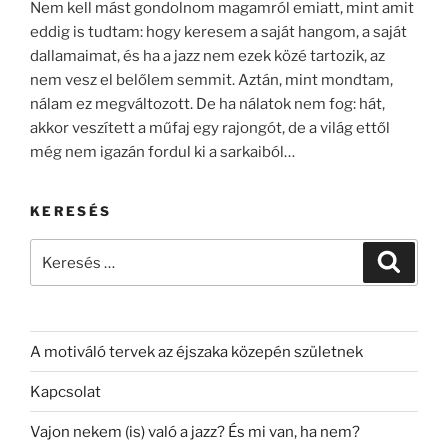
Nem kell mást gondolnom magamról emiatt, mint amit
eddig is tudtam: hogy keresem a saját hangom, a saját
dallamaimat, és ha a jazz nem ezek közé tartozik, az
nem vesz el belőlem semmit. Aztán, mint mondtam,
nálam ez megváltozott. De ha nálatok nem fog: hát,
akkor veszített a műfaj egy rajongót, de a világ ettől
még nem igazán fordul ki a sarkaiból…
KERESÉS
Keresés
Keresé
a
következő
kifejezésre:
A motiváló tervek az éjszaka közepén születnek
Kapcsolat
Vajon nekem (is) való a jazz? És mi van, ha nem?