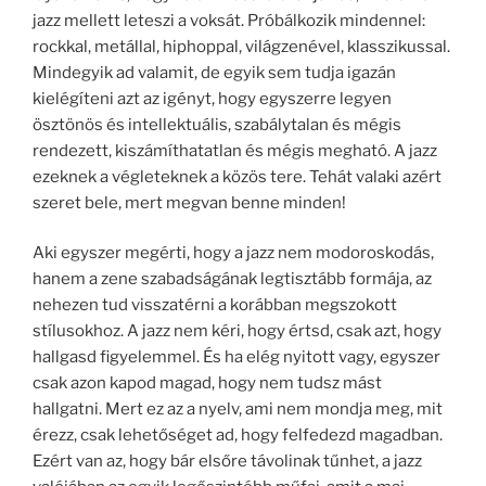
jazz mellett leteszi a voksát. Próbálkozik mindennel:
rockkal, metállal, hiphoppal, világzenével, klasszikussal.
Mindegyik ad valamit, de egyik sem tudja igazán
kielégíteni azt az igényt, hogy egyszerre legyen
ösztönös és intellektuális, szabálytalan és mégis
rendezett, kiszámíthatatlan és mégis megható. A jazz
ezeknek a végleteknek a közös tere. Tehát valaki azért
szeret bele, mert megvan benne minden!
Aki egyszer megérti, hogy a jazz nem modoroskodás,
hanem a zene szabadságának legtisztább formája, az
nehezen tud visszatérni a korábban megszokott
stílusokhoz. A jazz nem kéri, hogy értsd, csak azt, hogy
hallgasd figyelemmel. És ha elég nyitott vagy, egyszer
csak azon kapod magad, hogy nem tudsz mást
hallgatni. Mert ez az a nyelv, ami nem mondja meg, mit
érezz, csak lehetőséget ad, hogy felfedezd magadban.
Ezért van az, hogy bár elsőre távolinak tűnhet, a jazz