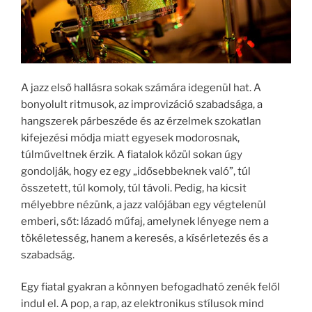
A jazz első hallásra sokak számára idegenül hat. A
bonyolult ritmusok, az improvizáció szabadsága, a
hangszerek párbeszéde és az érzelmek szokatlan
kifejezési módja miatt egyesek modorosnak,
túlműveltnek érzik. A fiatalok közül sokan úgy
gondolják, hogy ez egy „idősebbeknek való”, túl
összetett, túl komoly, túl távoli. Pedig, ha kicsit
mélyebbre nézünk, a jazz valójában egy végtelenül
emberi, sőt: lázadó műfaj, amelynek lényege nem a
tökéletesség, hanem a keresés, a kísérletezés és a
szabadság.
Egy fiatal gyakran a könnyen befogadható zenék felől
indul el. A pop, a rap, az elektronikus stílusok mind