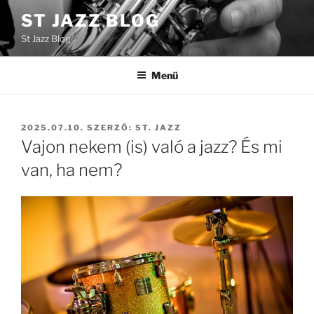
Tartalomhoz
ST JAZZ BLOG
St Jazz Blog
Menü
BEKÜLDVE:
2025.07.10.
SZERZŐ:
ST. JAZZ
Vajon nekem (is) való a jazz? És mi
van, ha nem?