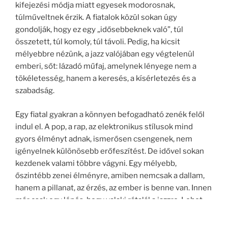
kifejezési módja miatt egyesek modorosnak,
túlműveltnek érzik. A fiatalok közül sokan úgy
gondolják, hogy ez egy „idősebbeknek való”, túl
összetett, túl komoly, túl távoli. Pedig, ha kicsit
mélyebbre nézünk, a jazz valójában egy végtelenül
emberi, sőt: lázadó műfaj, amelynek lényege nem a
tökéletesség, hanem a keresés, a kísérletezés és a
szabadság.
Egy fiatal gyakran a könnyen befogadható zenék felől
indul el. A pop, a rap, az elektronikus stílusok mind
gyors élményt adnak, ismerősen csengenek, nem
igényelnek különösebb erőfeszítést. De idővel sokan
kezdenek valami többre vágyni. Egy mélyebb,
őszintébb zenei élményre, amiben nemcsak a dallam,
hanem a pillanat, az érzés, az ember is benne van. Innen
már csak egy lépés, hogy valaki rátalál a jazzre. Lehet,
hogy kell ehhez a szellemi érettség is, bár túl
nagyzolónak hangozhat ezzel magyarázni a jazz felé