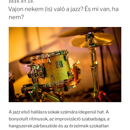
BEKÜLDVE:
2025.07.10.
Vajon nekem (is) való a jazz? És mi van, ha
nem?
A jazz első hallásra sokak számára idegenül hat. A
bonyolult ritmusok, az improvizáció szabadsága, a
hangszerek párbeszéde és az érzelmek szokatlan